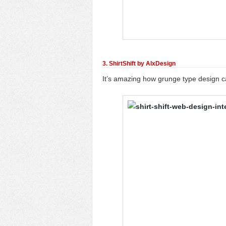
3. ShirtShift by AlxDesign
It’s amazing how grunge type design ca