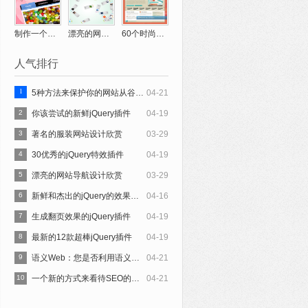
制作一个糖果店网站教程
漂亮的网站导航设计欣赏
60个时尚网站设计界面创意欣赏
人气排行
1
5种方法来保护你的网站从谷歌搜索引擎优化处罚
04-21
2
你该尝试的新鲜jQuery插件
04-19
3
著名的服装网站设计欣赏
03-29
4
30优秀的jQuery特效插件
04-19
5
漂亮的网站导航设计欣赏
03-29
6
新鲜和杰出的jQuery的效果摘要
04-16
7
生成翻页效果的jQuery插件
04-19
8
最新的12款超棒jQuery插件
04-19
9
语义Web：您是否利用语义搜索吗？
04-21
10
一个新的方式来看待SEO的演变
04-21