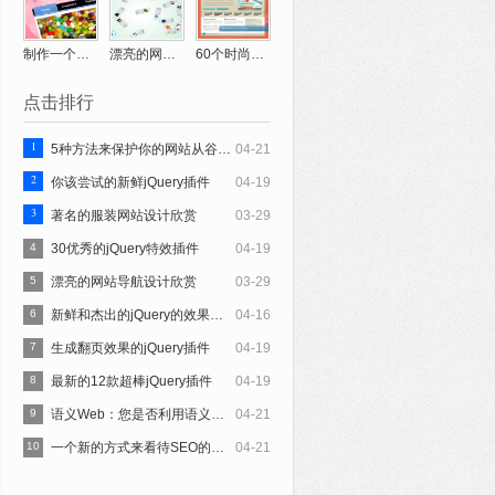
制作一个糖果店网站教程
漂亮的网站导航设计欣赏
60个时尚网站设计界面创意欣赏
点击排行
1
5种方法来保护你的网站从谷歌搜索引擎优化处罚
04-21
2
你该尝试的新鲜jQuery插件
04-19
3
著名的服装网站设计欣赏
03-29
4
30优秀的jQuery特效插件
04-19
5
漂亮的网站导航设计欣赏
03-29
6
新鲜和杰出的jQuery的效果摘要
04-16
7
生成翻页效果的jQuery插件
04-19
8
最新的12款超棒jQuery插件
04-19
9
语义Web：您是否利用语义搜索吗？
04-21
10
一个新的方式来看待SEO的演变
04-21